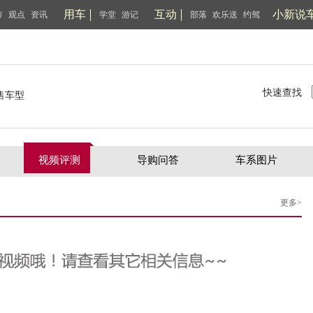
用车
互动
小新说
市
观点
资讯
学堂
游记
部落
欢乐送
约驾
快速查找
售车型
视频评测
导购问答
车系图片
更多>