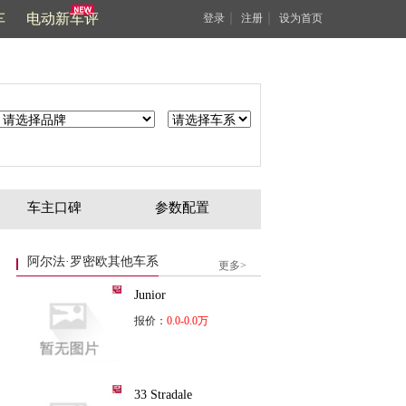
车
电动新车评
｜
｜
登录
注册
设为首页
车主口碑
参数配置
阿尔法·罗密欧其他车系
更多>
Junior
报价：
0.0-0.0万
33 Stradale