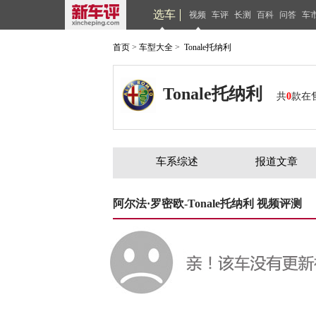
选车
视频
车评
长测
百科
问答
车
首页
>
车型大全
>
Tonale托纳利
Tonale托纳利
共
0
款在
车系综述
报道文章
阿尔法·罗密欧-Tonale托纳利 视频评测