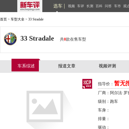
选车
视频
车评
长测
百科
问答
车市
观
首页
>
车型大全
>
33 Stradale
33 Stradale
共
0
款在售车型
车系综述
报道文章
视频评测
暂无
指导价：
厂商：阿尔法·罗
级别：跑车
车身：
排量：
驱动：