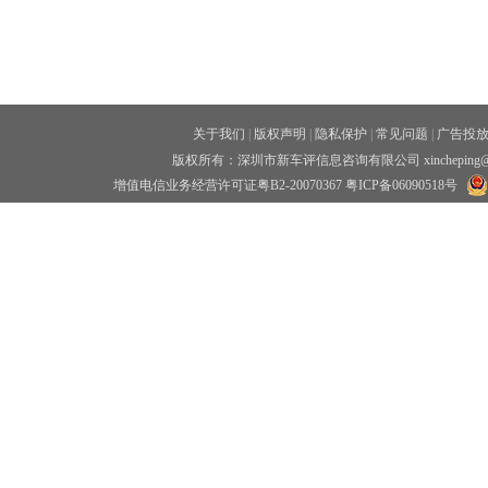
关于我们
|
版权声明
|
隐私保护
|
常见问题
|
广告投
版权所有：深圳市新车评信息咨询有限公司 xincheping
增值电信业务经营许可证粤B2-20070367
粤ICP备06090518号