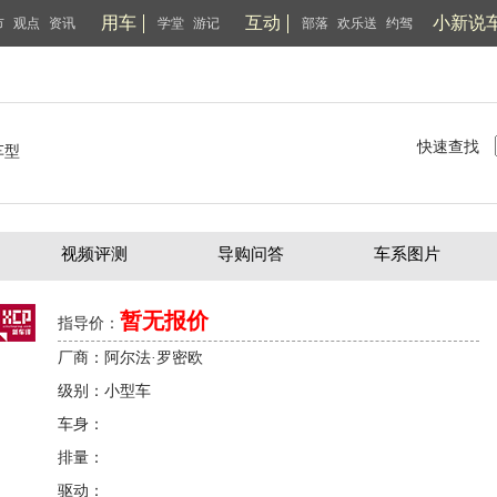
用车
互动
小新说
市
观点
资讯
学堂
游记
部落
欢乐送
约驾
快速查找
车型
视频评测
导购问答
车系图片
暂无报价
指导价：
厂商：阿尔法·罗密欧
级别：小型车
车身：
排量：
驱动：