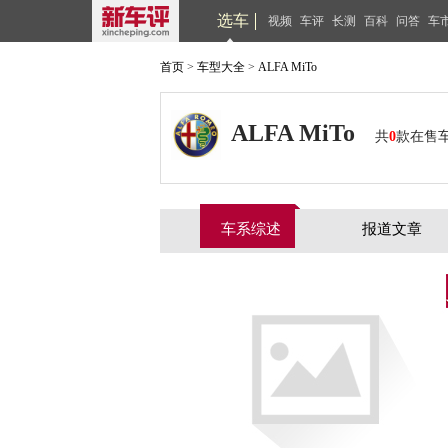
选车
视频
车评
长测
百科
问答
车
首页
>
车型大全
>
ALFA MiTo
ALFA MiTo
共
0
款在售
车系综述
报道文章