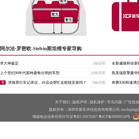
暂无
暂无
暂无
阿尔法·罗密欧-Stelvio斯坦维专家导购
求大神鉴定
2条回答
全新威驰和全新
上个世纪90年代那种菱角分明的车型
10条回答
凯美瑞双擎豪华版
专
求推荐行车记录仪，4S店会帮忙走暗线安装吗？
8条回答
奔腾X80和速
关于我们
|
版权声明
|
隐私保护
|
常见问题
|
广告投
版权所有：深圳市新车评信息咨询有限公司 xincheping
增值电信业务经营许可证粤B2-20070367
粤ICP备06090518号