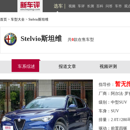
选车
视频
车评
长测
百科
问答
车市
观
首页
>
车型大全
>
Stelvio斯坦维
Stelvio斯坦维
共
0
款在售车型
车系综述
报道文章
视频评测
暂无
指导价：
厂商：阿尔法·罗
级别：中型SUV
车身：SUV
排量：2.0T//280
驱动：前置四驱