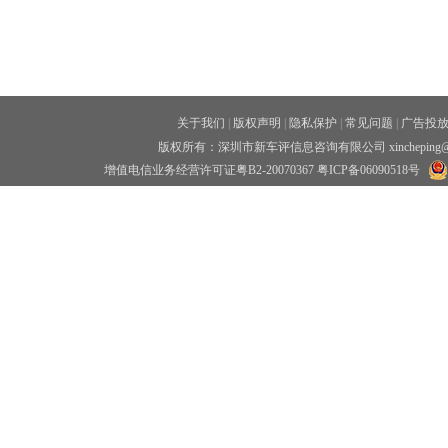
关于我们
|
版权声明
|
隐私保护
|
常见问题
|
广告投
版权所有：深圳市新车评信息咨询有限公司 xincheping
增值电信业务经营许可证粤B2-20070367
粤ICP备06090518号