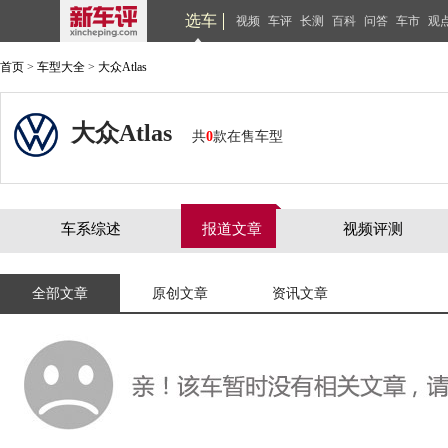
选车
视频
车评
长测
百科
问答
车市
观
首页
>
车型大全
>
大众Atlas
大众Atlas
共
0
款在售车型
车系综述
报道文章
视频评测
全部文章
原创文章
资讯文章