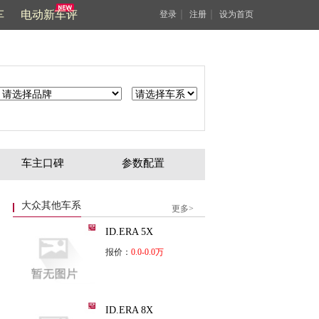
车
电动新车评
｜
｜
登录
注册
设为首页
车主口碑
参数配置
大众其他车系
更多>
ID.ERA 5X
报价：
0.0-0.0万
ID.ERA 8X