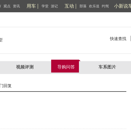
用车
互动
小新说
市
观点
资讯
学堂
游记
部落
欢乐送
约驾
快速查找
型
视频评测
导购问答
车系图片
门回复
？