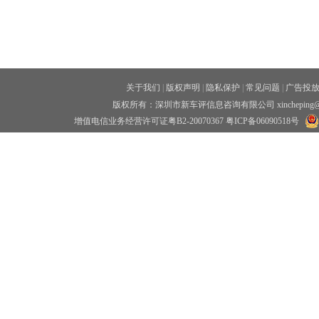
关于我们
|
版权声明
|
隐私保护
|
常见问题
|
广告投
版权所有：深圳市新车评信息咨询有限公司 xincheping
增值电信业务经营许可证粤B2-20070367
粤ICP备06090518号