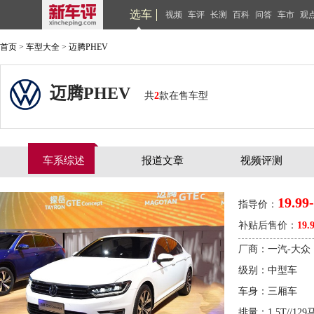
选车
视频
车评
长测
百科
问答
车市
观
首页
>
车型大全
>
迈腾PHEV
迈腾PHEV
共
2
款在售车型
车系综述
报道文章
视频评测
19.99
指导价：
补贴后售价：
19.
厂商：一汽-大众
级别：中型车
车身：三厢车
排量：1.5T//129