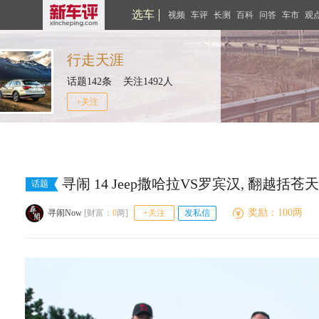
选车
视频
车评
长测
百科
问答
车市
观
行走天涯
话题142条 关注1492人
+关注
寻闹 14 Jeep撒哈拉VS罗宾汉, 翻越括苍
话题
奖励：100两
寻闹Now
[财富：
0
两]
+关注
发私信