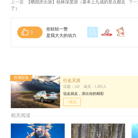
上一篇
【晒国庆出游】桂林深度游（基本上九成的景点都去
下
了）
你轻轻一赞
3
是我大大的动力
所属部落
行走天涯
话题：142 成员：1,492人
说走就走，浪出你的精彩
+关注
相关阅读