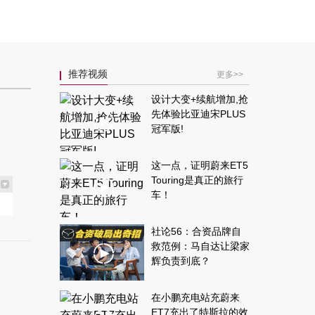
推荐视频
更多>>
设计大变+续航增加,抢
先体验比亚迪宋PLUS
冠军版!
这一点，证明蔚来ET5
Touring是真正的旅行
车！
社论56：合资品牌自
救范例：马自达让梁家
辉负责到底？
在小鹏充电站充蔚来
ET7充出了特斯拉的效