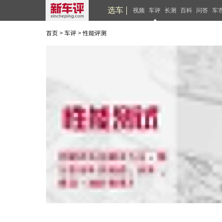
选车
视频
车评
长测
百科
问答
车
首页
>
车评
>
性能评测