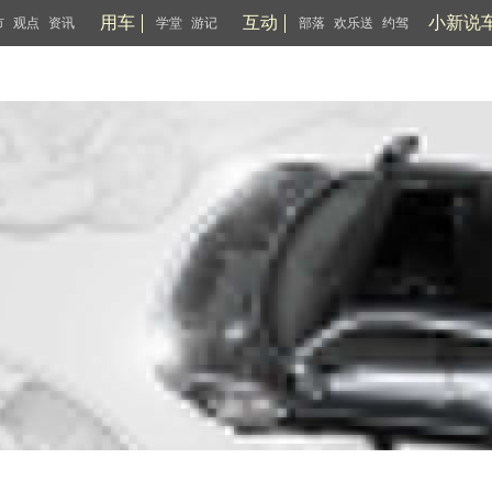
用车
互动
小新说
市
观点
资讯
学堂
游记
部落
欢乐送
约驾