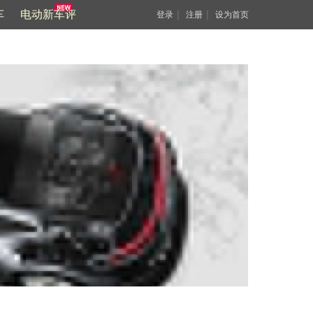
车
电动新车评
｜
｜
登录
注册
设为首页