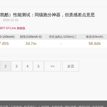
（凯酷）性能测试：同级跑分神器，但质感差点意思
020-12-16
80T GT-Line 旗舰版
-100km/h)
刹车(100km/h-0)
市区油耗(L/100km)
噪音(60km/h)
7.45S
34.7m
-
56.4db
2
3
4
5
>>
末页