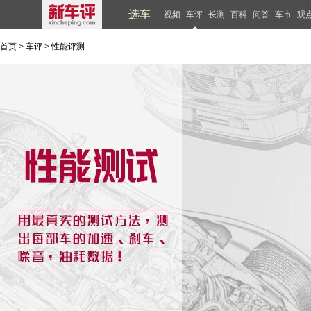
选车
视频
车评
长测
百科
问答
车市
观
首页
>
车评
>
性能评测