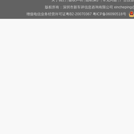
关于我们
|
版权声明
|
隐私保护
|
常见问题
|
广告投放
版权所有：深圳市新车评信息咨询有限公司 xincheping
增值电信业务经营许可证粤B2-20070367
粤ICP备06090518号