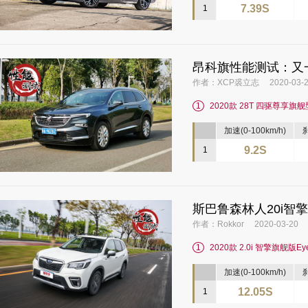
7.39S
1
昂科旗性能测试：又
作者：XCP裘立志 2020-03-2
1
2020款 28T 四驱尊享旗舰
加速(0-100km/h)
刹
9.2S
1
斯巴鲁森林人20i
作者：Rokkor 2020-03-20
1
2020款 2.0i 智擎旗舰版Eye
加速(0-100km/h)
刹
12.05S
1