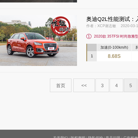
奥迪Q2L性能测试：
作者：XCP谢志敏 2020-03-1
1
2020款 35TFSI 时尚致雅
加速(0-100km/h)
刹
8.68S
1
首页
<<
3
4
5