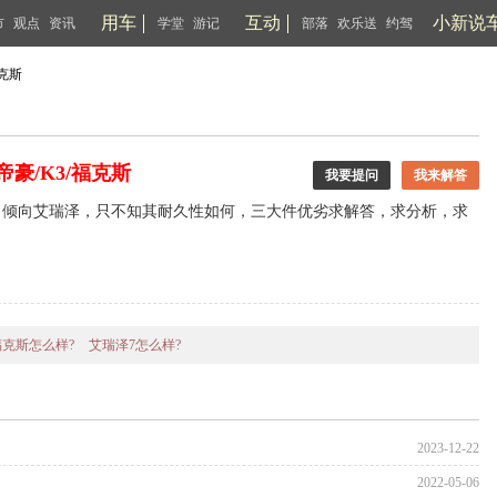
用车
互动
小新说
市
观点
资讯
学堂
游记
部落
欢乐送
约驾
克斯
豪/K3/福克斯
我要提问
我来解答
，倾向艾瑞泽，只不知其耐久性如何，三大件优劣求解答，求分析，求
福克斯怎么样?
艾瑞泽7怎么样?
2023-12-22
2022-05-06