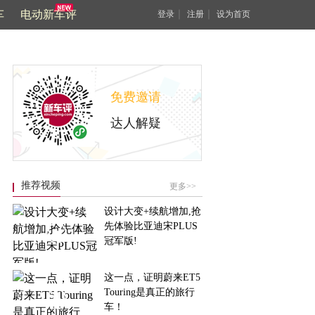
车
电动新车评
｜
｜
登录
注册
设为首页
免费邀请
达人解疑
推荐视频
更多>>
设计大变+续航增加,抢
先体验比亚迪宋PLUS
冠军版!
这一点，证明蔚来ET5
Touring是真正的旅行
车！