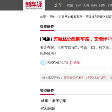
选车
视频
车评
长测
百科
问答
车
首页
>
导购
>
穷屌丝心酸购车路，艾瑞泽7/帝豪/K3/福
疑难解答
[问题]
穷屌丝心酸购车路，艾瑞泽7/帝
资金有限。欲购艾瑞泽7，帝豪，K3，福克斯
现身说法！
justyoiandme
+关注
相关车型导购：
新帝豪怎么样?
起亚K3怎么样?
等待解答
啥车~~看图识车
轮胎问题