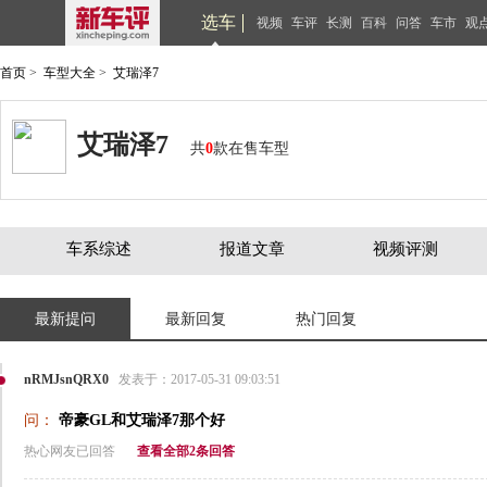
选车
视频
车评
长测
百科
问答
车市
观
首页
>
车型大全
>
艾瑞泽7
艾瑞泽7
共
0
款在售车型
车系综述
报道文章
视频评测
最新提问
最新回复
热门回复
nRMJsnQRX0
发表于：2017-05-31 09:03:51
问：
帝豪GL和艾瑞泽7那个好
热心网友已回答
查看全部2条回答