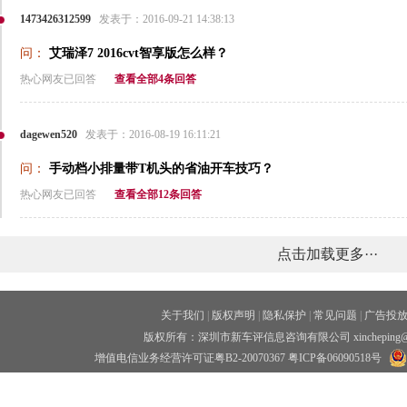
1473426312599
发表于：2016-09-21 14:38:13
问：
艾瑞泽7 2016cvt智享版怎么样？
热心网友已回答
查看全部4条回答
dagewen520
发表于：2016-08-19 16:11:21
问：
手动档小排量带T机头的省油开车技巧？
热心网友已回答
查看全部12条回答
点击加载更多···
关于我们
|
版权声明
|
隐私保护
|
常见问题
|
广告投
版权所有：深圳市新车评信息咨询有限公司 xincheping
增值电信业务经营许可证粤B2-20070367
粤ICP备06090518号