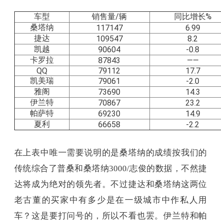
车型
销售量/辆
同比增长%
桑塔纳
117147
6.99
捷达
109547
8.2
凯越
90604
-0.8
卡罗拉
87843
——
QQ
79112
17.7
凯美瑞
79061
-2.0
雅阁
73690
14.3
伊兰特
70867
23.2
帕萨特
69230
14.9
夏利
66658
-2.2
在上表中唯一需要说明的是桑塔纳的成绩按我们的
传统综合了普桑和桑塔纳3000/志俊的数据，不然捷
达将成为绝对的领先者。不过捷达和桑塔纳这两位
老古董的买家中有多少是在一级城市中作私人用
车？这是要打问号的，所以不看也罢。伊兰特和帕