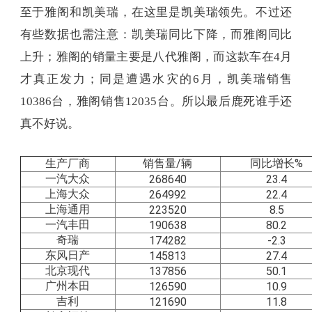
至于雅阁和凯美瑞，在这里是凯美瑞领先。不过还
有些数据也需注意：凯美瑞同比下降，而雅阁同比
上升；雅阁的销量主要是八代雅阁，而这款车在4月
才真正发力；同是遭遇水灾的6月，凯美瑞销售
10386台，雅阁销售12035台。所以最后鹿死谁手还
真不好说。
生产厂商
销售量/辆
同比增长%
一汽大众
268640
23.4
上海大众
264992
22.4
上海通用
223520
8.5
一汽丰田
190638
80.2
奇瑞
174282
-2.3
东风日产
145813
27.4
北京现代
137856
50.1
广州本田
126590
10.9
吉利
121690
11.8