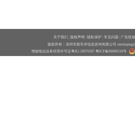
关于我们
|
版权声明
|
隐私保护
|
常见问题
|
广告投
版权所有：深圳市新车评信息咨询有限公司 xincheping
增值电信业务经营许可证粤B2-20070367
粤ICP备06090518号