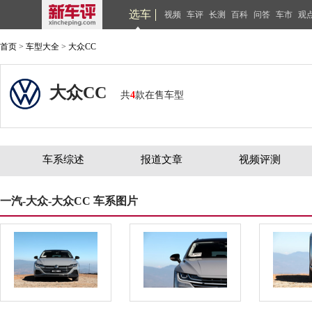
选车
视频
车评
长测
百科
问答
车市
观
首页
>
车型大全
>
大众CC
大众CC
共
4
款在售车型
车系综述
报道文章
视频评测
一汽-大众-大众CC 车系图片