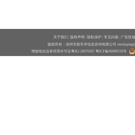
关于我们
|
版权声明
|
隐私保护
|
常见问题
|
广告投
版权所有：深圳市新车评信息咨询有限公司 xincheping
增值电信业务经营许可证粤B2-20070367
粤ICP备06090518号