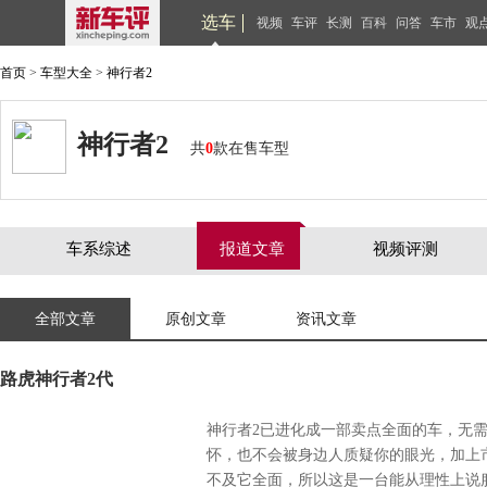
选车
视频
车评
长测
百科
问答
车市
观
首页
>
车型大全
>
神行者2
神行者2
共
0
款在售车型
车系综述
报道文章
视频评测
全部文章
原创文章
资讯文章
路虎神行者2代
神行者2已进化成一部卖点全面的车，无
怀，也不会被身边人质疑你的眼光，加上
不及它全面，所以这是一台能从理性上说