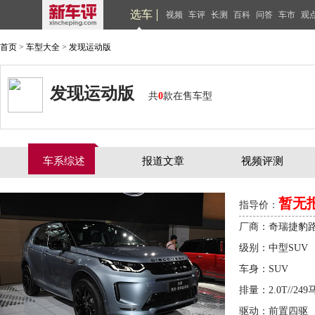
选车
视频
车评
长测
百科
问答
车市
观
首页
>
车型大全
>
发现运动版
发现运动版
共
0
款在售车型
车系综述
报道文章
视频评测
暂无
指导价：
厂商：奇瑞捷豹
级别：中型SUV
车身：SUV
排量：2.0T//249
驱动：前置四驱