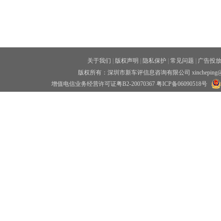
关于我们
|
版权声明
|
隐私保护
|
常见问题
|
广告投
版权所有：深圳市新车评信息咨询有限公司 xincheping
增值电信业务经营许可证粤B2-20070367
粤ICP备06090518号