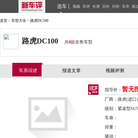
选车
视频
车评
长测
百科
问答
车市
观
首页
>
车型大全
>
路虎DC100
路虎DC100
共
0
款在售车型
车系综述
报道文章
视频评测
暂无
指导价：
厂商：路虎(进口)
级别：紧凑型SU
车身：
排量：
驱动：