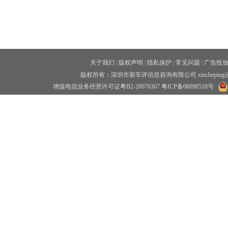
关于我们
|
版权声明
|
隐私保护
|
常见问题
|
广告投
版权所有：深圳市新车评信息咨询有限公司 xincheping
增值电信业务经营许可证粤B2-20070367
粤ICP备06090518号