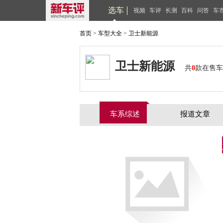
选车
视频
车评
长测
百科
问答
车
首页
>
车型大全
>
卫士新能源
卫士新能源
共
0
款在售车
车系综述
报道文章