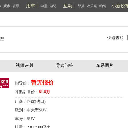
用车
互动
小新说
市
观点
资讯
学堂
游记
部落
欢乐送
约驾
快速查找
型
视频评测
导购问答
车系图片
暂无报价
指导价：
补贴后售价：
81.8万
厂商：路虎(进口)
级别：中大型SUV
车身：SUV
排量：2.0T//300马力