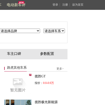
车
电动新车评
｜
｜
登录
注册
设为首页
车主口碑
参数配置
路虎其他车系
更多>
揽胜GT
报价：
0.0-0.0万
揽胜极光新能源