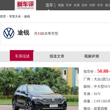
选车
视频
车评
长测
百科
问答
车市
观
首页
>
车型大全
>
途锐
途锐
共
11
款在售车型
车系综述
报道文章
视频评测
50.88
指导价：
厂商：大众(进口)
级别：中大型SU
车身：SUV
排量：2.0T//265马
驱动：前置四驱