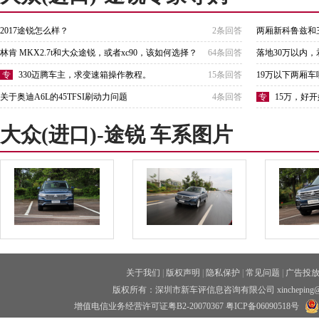
2017途锐怎么样？
2条回答
两厢新科鲁兹和
林肯 MKX2.7t和大众途锐，或者xc90，该如何选择？
64条回答
落地30万以内，
专
330迈腾车主，求变速箱操作教程。
15条回答
19万以下两厢
关于奥迪A6L的45TFSI刷动力问题
4条回答
专
15万，好
大众(进口)-途锐 车系图片
关于我们
|
版权声明
|
隐私保护
|
常见问题
|
广告投
版权所有：深圳市新车评信息咨询有限公司 xincheping
增值电信业务经营许可证粤B2-20070367
粤ICP备06090518号