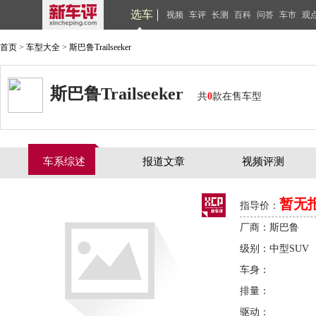
选车
视频
车评
长测
百科
问答
车市
观
首页
>
车型大全
>
斯巴鲁Trailseeker
斯巴鲁Trailseeker
共
0
款在售车型
车系综述
报道文章
视频评测
暂无
指导价：
厂商：斯巴鲁
级别：中型SUV
车身：
排量：
驱动：