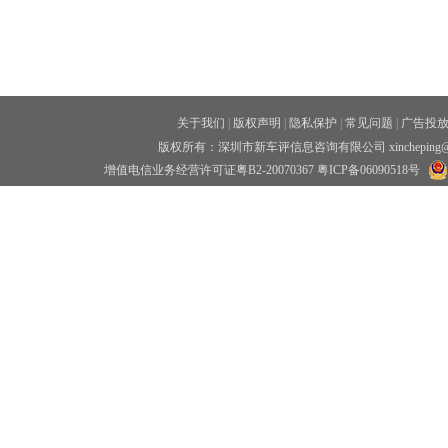
关于我们
|
版权声明
|
隐私保护
|
常见问题
|
广告投
版权所有：深圳市新车评信息咨询有限公司 xincheping
增值电信业务经营许可证粤B2-20070367
粤ICP备06090518号