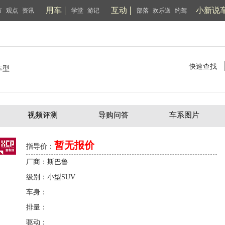
用车
互动
小新说
市
观点
资讯
学堂
游记
部落
欢乐送
约驾
快速查找
车型
视频评测
导购问答
车系图片
暂无报价
指导价：
厂商：斯巴鲁
级别：小型SUV
车身：
排量：
驱动：