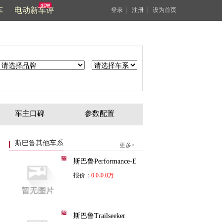
车
电动新车评
｜
｜
登录
注册
设为首页
车主口碑
参数配置
斯巴鲁其他车系
更多>
斯巴鲁Performance-E
报价：
0.0-0.0万
斯巴鲁Trailseeker