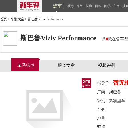
选车
视频
车评
长测
百科
问答
车市
观
首页
>
车型大全
>
斯巴鲁Viziv Performance
斯巴鲁Viziv Performance
共
0
款在售车型
车系综述
报道文章
视频评测
暂无
指导价：
厂商：斯巴鲁
级别：紧凑型车
车身：
排量：
驱动：