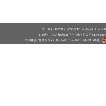
关于我们
|
版权声明
|
隐私保护
|
常见问题
|
广告投
版权所有：深圳市新车评信息咨询有限公司 xincheping
增值电信业务经营许可证粤B2-20070367
粤ICP备06090518号