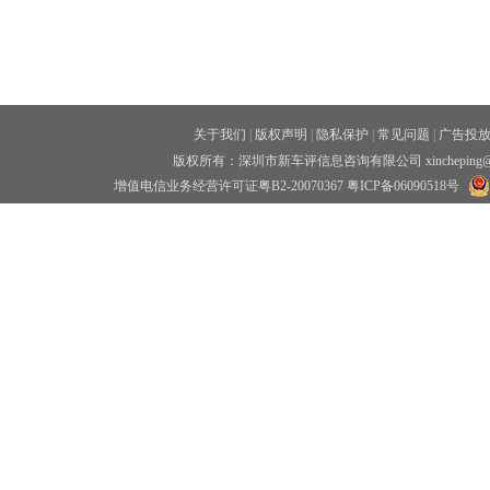
关于我们
|
版权声明
|
隐私保护
|
常见问题
|
广告投
版权所有：深圳市新车评信息咨询有限公司 xincheping
增值电信业务经营许可证粤B2-20070367
粤ICP备06090518号