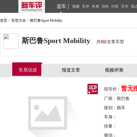
选车
视频
车评
长测
百科
问答
车市
观
首页
>
车型大全
>
斯巴鲁Sport Mobility
斯巴鲁Sport Mobility
共
0
款在售车型
车系综述
报道文章
视频评测
暂无
指导价：
厂商：斯巴鲁
级别：跑车
车身：
排量：
驱动：