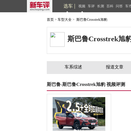
选车
视频
车评
长测
百科
问答
车
首页
>
车型大全
>
斯巴鲁Crosstrek旭豹
斯巴鲁Crosstrek旭
车系综述
报道文章
斯巴鲁-斯巴鲁Crosstrek旭豹 视频评测