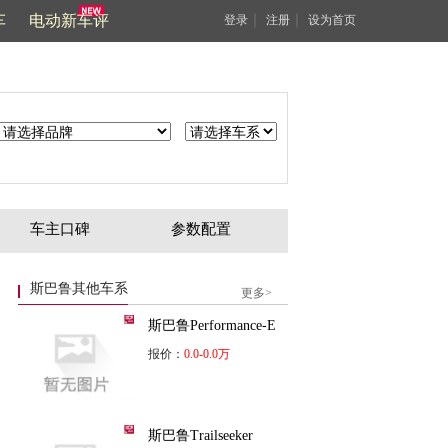
车
电动新车评
｜
｜
登录
注册
设为首页
车主口碑
参数配置
斯巴鲁其他车系
更多>
斯巴鲁Performance-E
报价：
0.0-0.0万
斯巴鲁Trailseeker