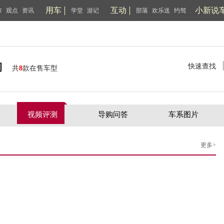
用车
互动
小新说
市
观点
资讯
学堂
游记
部落
欢乐送
约驾
豹
快速查找
共
8
款在售车型
视频评测
导购问答
车系图片
更多>