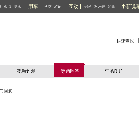
用车
互动
小新说
市
观点
资讯
学堂
游记
部落
欢乐送
约驾
快速查找
视频评测
导购问答
车系图片
门回复