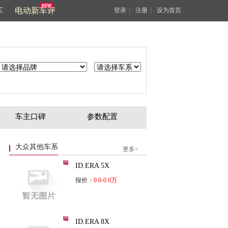
车
电动新车评
｜
｜
登录
注册
设为首页
车主口碑
参数配置
大众其他车系
更多>
ID.ERA 5X
报价：
0.0-0.0万
ID.ERA 8X