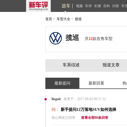
选车
视频
车评
长测
百科
问答
车
首页
>
车型大全
>
揽巡
揽巡
共
12
款在售车型
车系综述
报道文章
最新提问
最新回复
热
lingair
发表于：2017-06-02 09:57:22
问：
新手提问12万落地SUV如何选择
热心网友已回答
查看全部88条回答