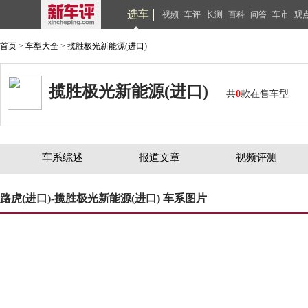
选车
视频
车评
长测
百科
问答
车市
观
首页
>
车型大全
>
揽胜极光新能源(进口)
揽胜极光新能源(进口)
共
0
款在售车型
车系综述
报道文章
视频评测
路虎(进口)-揽胜极光新能源(进口) 车系图片