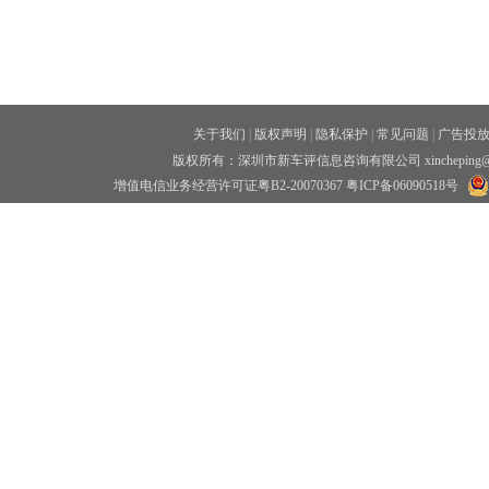
关于我们
|
版权声明
|
隐私保护
|
常见问题
|
广告投
版权所有：深圳市新车评信息咨询有限公司 xincheping
增值电信业务经营许可证粤B2-20070367
粤ICP备06090518号