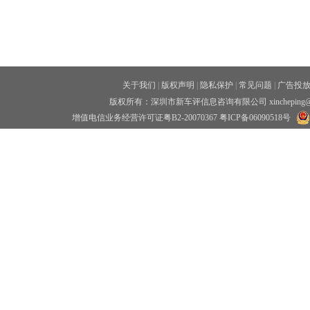
关于我们
|
版权声明
|
隐私保护
|
常见问题
|
广告投
版权所有：深圳市新车评信息咨询有限公司 xincheping
增值电信业务经营许可证粤B2-20070367
粤ICP备06090518号