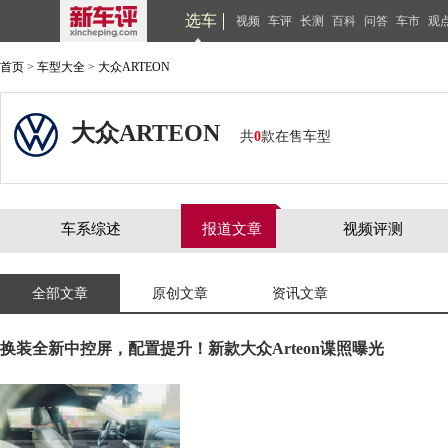
选车
视频
车评
长测
百科
问答
车市
观
首页
>
车型大全
>
大众ARTEON
大众ARTEON
共
0
款在售车型
车系综述
报道文章
视频评测
全部文章
原创文章
资讯文章
换装全新中控屏，配置提升！新款大众Arteon谍照曝光