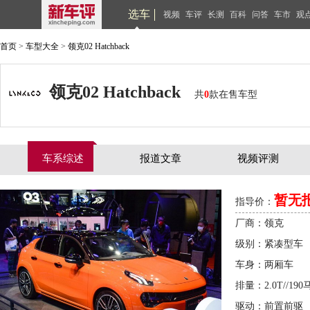
选车
视频
车评
长测
百科
问答
车市
观
首页
>
车型大全
>
领克02 Hatchback
领克02 Hatchback
共
0
款在售车型
车系综述
报道文章
视频评测
暂无
指导价：
厂商：领克
级别：紧凑型车
车身：两厢车
排量：2.0T//190马
驱动：前置前驱