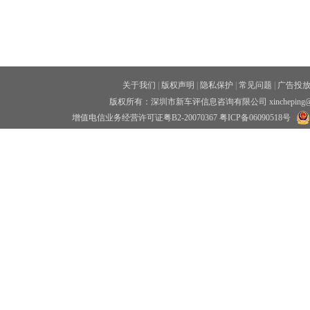
关于我们
|
版权声明
|
隐私保护
|
常见问题
|
广告投
版权所有：深圳市新车评信息咨询有限公司 xincheping
增值电信业务经营许可证粤B2-20070367
粤ICP备06090518号