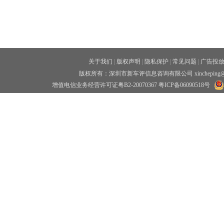
关于我们
|
版权声明
|
隐私保护
|
常见问题
|
广告投
版权所有：深圳市新车评信息咨询有限公司 xincheping
增值电信业务经营许可证粤B2-20070367
粤ICP备06090518号