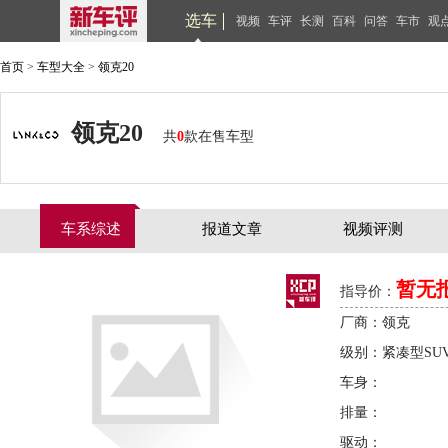
选车
视频
车评
长测
百科
问答
车市
观
首页
>
车型大全
>
领克20
领克20
共
0
款在售车型
车系综述
报道文章
视频评测
暂无
指导价：
厂商：领克
级别：紧凑型SU
车身：
排量：
驱动：