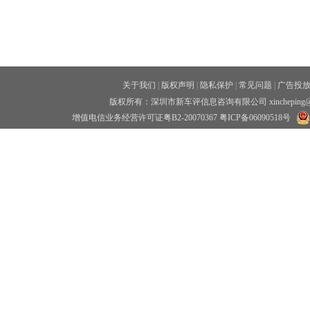
关于我们
|
版权声明
|
隐私保护
|
常见问题
|
广告投
版权所有：深圳市新车评信息咨询有限公司 xincheping
增值电信业务经营许可证粤B2-20070367
粤ICP备06090518号