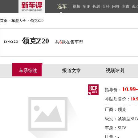
选车
视频
车评
长测
百科
问答
车市
观
首页
>
车型大全
>
领克Z20
领克Z20
共
6
款在售车型
车系综述
报道文章
视频评测
10.99
指导价：
补贴后售价：
10.
厂商：领克
级别：紧凑型SU
车身：SUV
排量：-