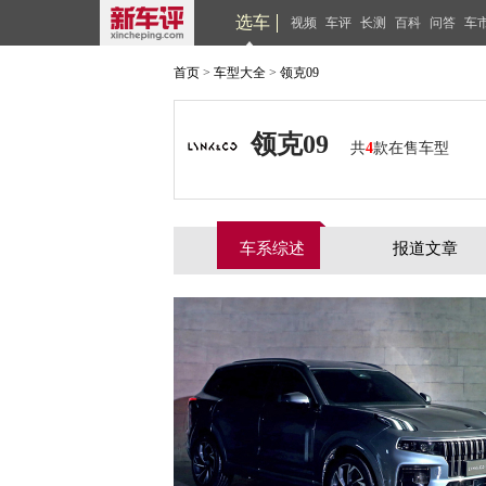
选车
视频
车评
长测
百科
问答
车
首页
>
车型大全
>
领克09
领克09
共
4
款在售车型
车系综述
报道文章