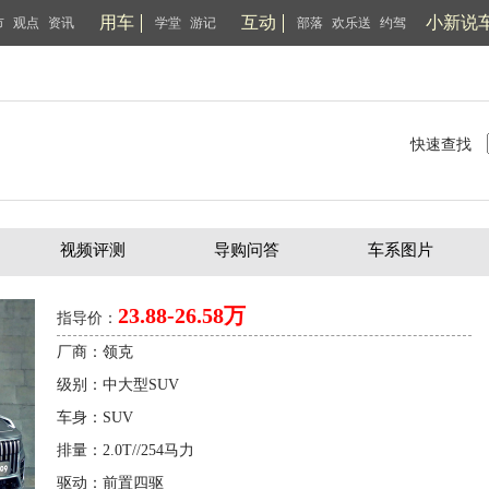
用车
互动
小新说
市
观点
资讯
学堂
游记
部落
欢乐送
约驾
快速查找
视频评测
导购问答
车系图片
23.88-26.58万
指导价：
厂商：领克
级别：中大型SUV
车身：SUV
排量：2.0T//254马力
驱动：前置四驱