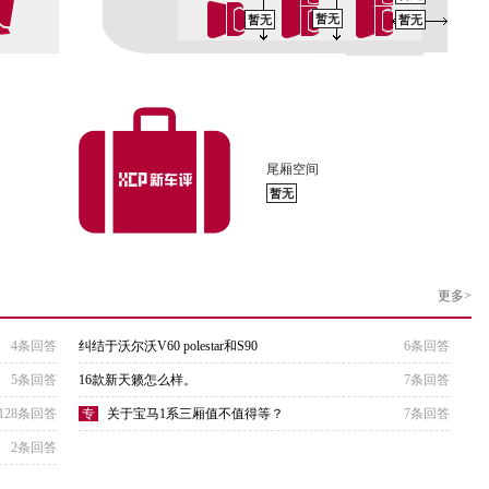
暂无
暂无
暂无
尾厢空间
暂无
更多>
4条回答
纠结于沃尔沃V60 polestar和S90
6条回答
5条回答
16款新天籁怎么样。
7条回答
128条回答
专
关于宝马1系三厢值不值得等？
7条回答
2条回答