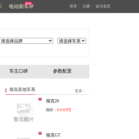
车
电动新车评
｜
｜
登录
注册
设为首页
车主口碑
参数配置
领克其他车系
更多>
领克20
报价：
0.0-0.0万
领克GT