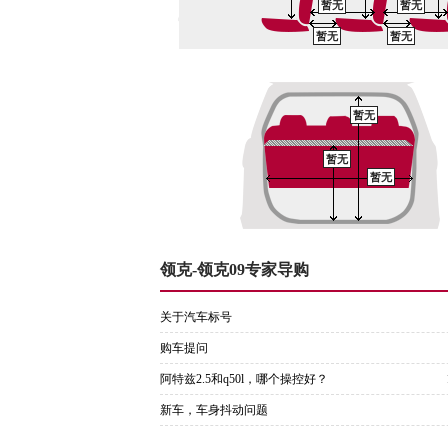
暂无
暂无
暂无
暂无
暂无
暂无
暂无
领克-领克09专家导购
关于汽车标号
购车提问
阿特兹2.5和q50l，哪个操控好？
新车，车身抖动问题