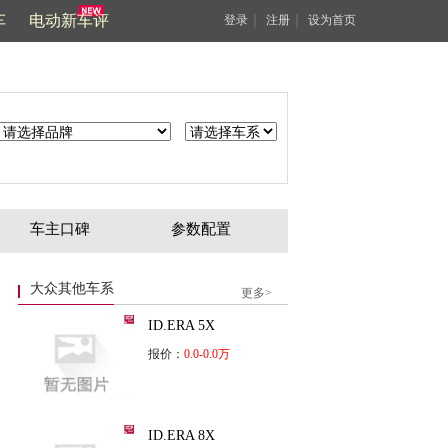
车
电动新车评
｜
｜
登录
注册
设为首页
车主口碑
参数配置
大众其他车系
更多>
ID.ERA 5X
报价：
0.0-0.0万
ID.ERA 8X