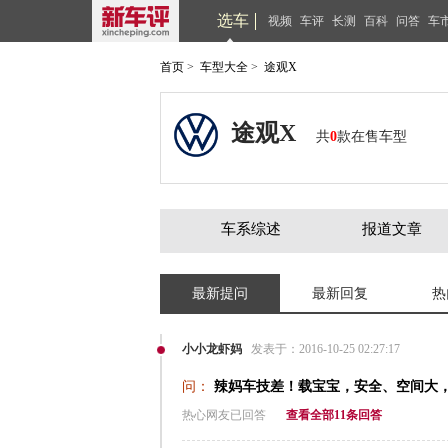
选车
视频
车评
长测
百科
问答
车
首页
>
车型大全
>
途观X
途观X
共
0
款在售车型
车系综述
报道文章
最新提问
最新回复
热
小小龙虾妈
发表于：2016-10-25 02:27:17
问：
辣妈车技差！载宝宝，安全、空间大，
热心网友已回答
查看全部11条回答