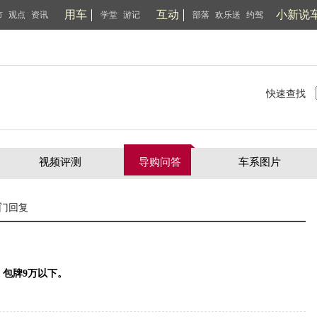
用车
互动
小新说
市
观点
资讯
学堂
游记
部落
欢乐送
约驾
快速查找
视频评测
导购问答
车系图片
门回复
包牌9万以下。