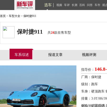
选车
视频
车评
长测
百科
问答
车市
观
首页
>
车型大全
>
保时捷911
保时捷911
共
24
款在售车型
车系综述
报道文章
视频评测
146.8
指导价：
厂商：保时捷
级别：跑车
车身：硬顶跑车 
排量：3.0T/H6/39
4.0L/H6/510马力
驱动：后置后驱 