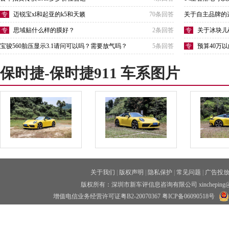
专
迈锐宝xl和起亚的k5和天籁
70条回答
关于自主品牌的
专
思域贴什么样的膜好？
2条回答
专
关于冰块儿
宝骏560胎压显示3.1请问可以吗？需要放气吗？
5条回答
专
预算40万
中级车或SUV！
保时捷-保时捷911 车系图片
关于我们
|
版权声明
|
隐私保护
|
常见问题
|
广告投
版权所有：深圳市新车评信息咨询有限公司 xincheping
增值电信业务经营许可证粤B2-20070367
粤ICP备06090518号