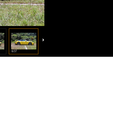
6/37
7/37
8/37
9/37