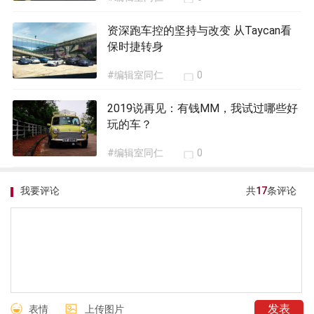
资深跑车控的坚持与改变 从Taycan看
保时捷转身
#编辑室同仁
0
2019说再见：有钱MM，我试过哪些好
玩的车？
#编辑室同仁
0
我要评论
共
17
条评论
表情
上传图片