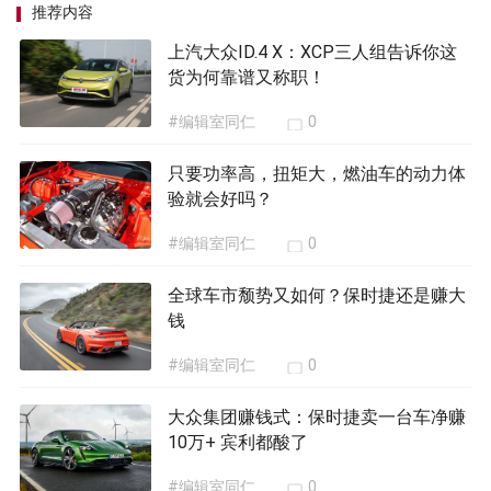
推荐内容
上汽大众ID.4 X：XCP三人组告诉你这
货为何靠谱又称职！
#编辑室同仁
0
只要功率高，扭矩大，燃油车的动力体
验就会好吗？
#编辑室同仁
0
全球车市颓势又如何？保时捷还是赚大
钱
#编辑室同仁
0
大众集团赚钱式：保时捷卖一台车净赚
10万+ 宾利都酸了
#编辑室同仁
0