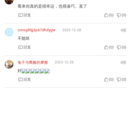
看来你真的是很幸运，也很凑巧。直了
回复
(
0
)
(
0
)
omsg85jj3p67dhdygw
2023-12-28
9楼
不能坏
回复
(
0
)
(
0
)
2023-12-28
兔子与鹰酱的摩擦
8楼
好
回复
(
0
)
(
0
)
2023-12-27
XCP陈函
7楼
还是叶老师成功
回复
(
3
)
(
0
)
2023-12-27
新手新车新
6楼