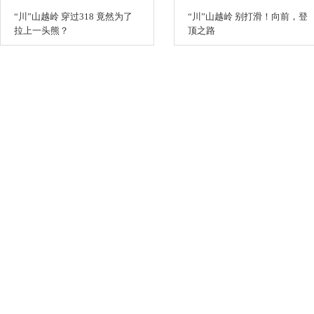
“川”山越岭 穿过318 竟然为了
“川”山越岭 别打滑！向前，登
拉上一头熊？
顶之路