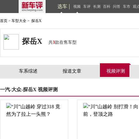
选车
视频
车评
长测
百科
问答
车市
观
首页
>
车型大全
>
探岳X
探岳X
共
3
款在售车型
车系综述
报道文章
视频评测
一汽-大众-探岳X 视频评测