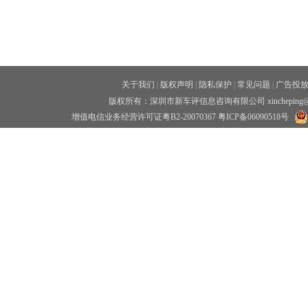
关于我们
|
版权声明
|
隐私保护
|
常见问题
|
广告投
版权所有：深圳市新车评信息咨询有限公司 xincheping
增值电信业务经营许可证粤B2-20070367
粤ICP备06090518号