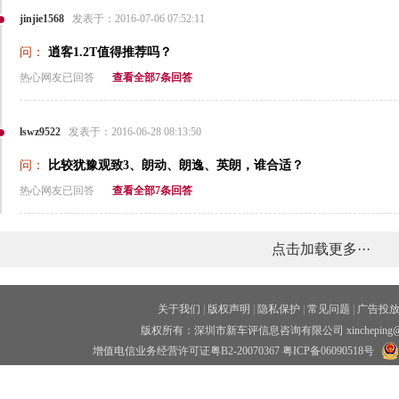
jinjie1568
发表于：2016-07-06 07:52:11
问：
逍客1.2T值得推荐吗？
热心网友已回答
查看全部7条回答
lswz9522
发表于：2016-06-28 08:13:50
问：
比较犹豫观致3、朗动、朗逸、英朗，谁合适？
热心网友已回答
查看全部7条回答
点击加载更多···
关于我们
|
版权声明
|
隐私保护
|
常见问题
|
广告投
版权所有：深圳市新车评信息咨询有限公司 xincheping
增值电信业务经营许可证粤B2-20070367
粤ICP备06090518号