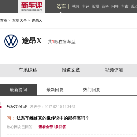
选车
视频
车评
长测
百科
问答
车市
观
首页
>
车型大全
>
途昂X
途昂X
共
1
款在售车型
车系综述
报道文章
视频评测
最新提问
最新回复
热门回复
W8e7CfzLsF
发表于：2017-02-10 14:34:31
问：
法系车维修真的像传说中的那样高吗？
热心网友已回答
查看全部1条回答