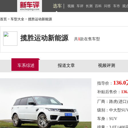
选车
视频
车评
长测
百科
问答
车市
观
首页
>
车型大全
>
揽胜运动新能源
揽胜运动新能源
共
1
款在售车型
车系综述
报道文章
视频评测
136.
指导价：
补贴后售价：
136
厂商：路虎(进口)
级别：中大型SU
车身：SUV
排量：3.0T//400