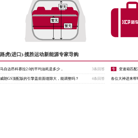
暂无
暂无
暂无
路虎(进口)-揽胜运动新能源专家导购
马自达昂科赛拉2.0的平均油耗是多少，
3条回答
专
变速箱匹配
威朗GS顶配版的引擎盖前面缝隙大，能调整吗？
4条回答
各位大神进来帮