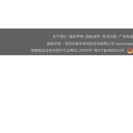
关于我们
|
版权声明
|
隐私保护
|
常见问题
|
广告投
版权所有：深圳市新车评信息咨询有限公司 xincheping
增值电信业务经营许可证粤B2-20070367
粤ICP备06090518号