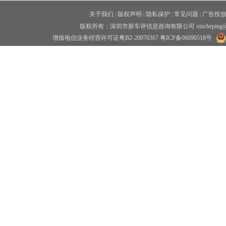
关于我们
|
版权声明
|
隐私保护
|
常见问题
|
广告投
版权所有：深圳市新车评信息咨询有限公司 xincheping
增值电信业务经营许可证粤B2-20070367
粤ICP备06090518号