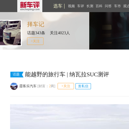
选车
视频
车评
长测
百科
问答
车市
观
择车记
话题343条 关注4023人
+关注
能越野的旅行车 | 纳瓦拉SUC测评
话题
霞客乐汽车
[财富：
2
两]
+关注
发私信