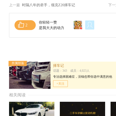
上一篇
时隔八年的牵手，领克Z20择车记
下
你轻轻一赞
2
是我大大的动力
所属部落
择车记
话题：343 成员：4,023人
专治选择困难症，没钱也帮你选中满意的他
+关注
相关阅读