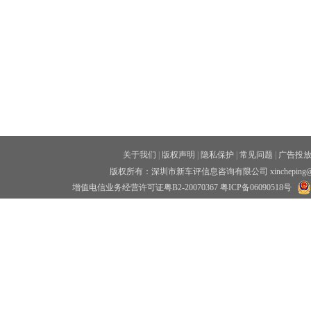
关于我们
|
版权声明
|
隐私保护
|
常见问题
|
广告投
版权所有：深圳市新车评信息咨询有限公司 xincheping
增值电信业务经营许可证粤B2-20070367
粤ICP备06090518号