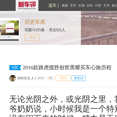
选车
视频
车评
长测
百科
问答
车市
观
历史车库
话题31225条 关注922人
+关注
2016款路虎揽胜创世黑耀买车心旅历程
话题
好好生活_4_1
[财富：
0
两]
+关注
发私信
无论光阴之外，或光阴之里，
爷奶奶说，小时候我是一个特