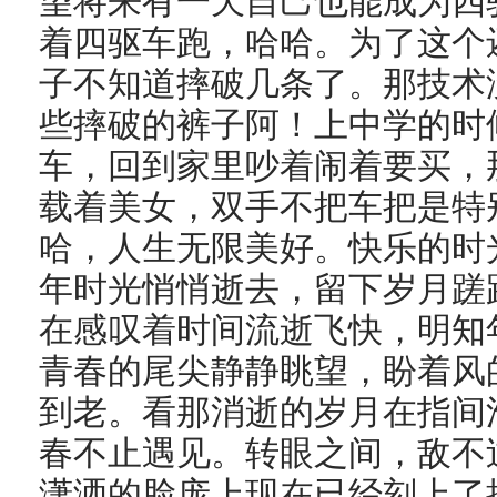
望将来有一天自己也能成为四
着四驱车跑，哈哈。为了这个
子不知道摔破几条了。那技术
些摔破的裤子阿！上中学的时
车，回到家里吵着闹着要买，
载着美女，双手不把车把是特
哈，人生无限美好。快乐的时
年时光悄悄逝去，留下岁月蹉
在感叹着时间流逝飞快，明知
青春的尾尖静静眺望，盼着风
到老。看那消逝的岁月在指间
春不止遇见。转眼之间，敌不
潇洒的脸庞上现在已经刻上了