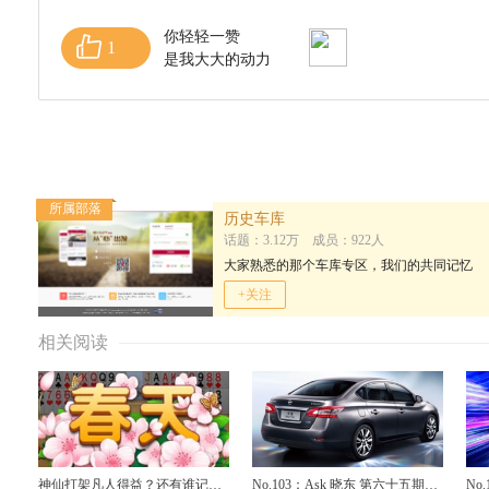
你轻轻一赞
1
是我大大的动力
所属部落
历史车库
话题：3.12万 成员：922人
大家熟悉的那个车库专区，我们的共同记忆
+关注
相关阅读
神仙打架凡人得益？还有谁记
No.103：Ask 晓东 第六十五期：
No