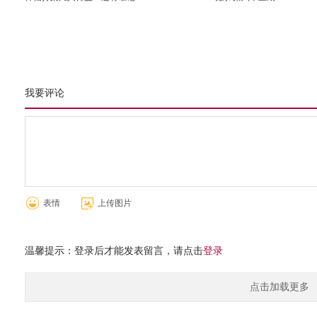
得“真理总是越辩越明”这句
日产轩逸、RAV4荣放怎么样？
宝
话……
选
我要评论
表情
上传图片
温馨提示：登录后才能发表留言，请点击
登录
点击加载更多