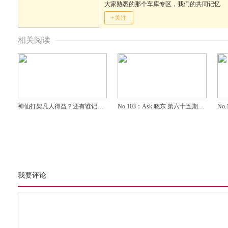
大家熟悉的那个车库专区，我们的共同记忆
+关注
相关阅读
神仙打架凡人得益？还有谁记
No.103：Ask 晓东 第六十五期：
No
得“真理总是越辩越明”这句
日产轩逸、RAV4荣放怎么样？
宝
话……
选
我要评论