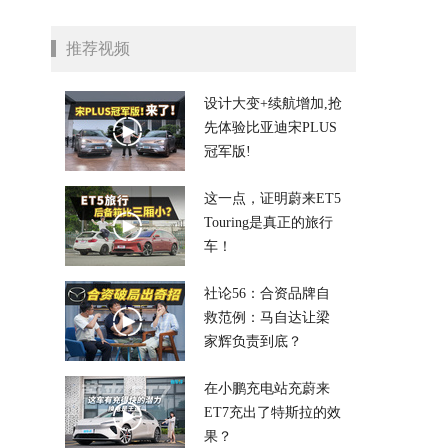
推荐视频
设计大变+续航增加,抢
先体验比亚迪宋PLUS
冠军版!
这一点，证明蔚来ET5
Touring是真正的旅行
车！
社论56：合资品牌自
救范例：马自达让梁
家辉负责到底？
在小鹏充电站充蔚来
ET7充出了特斯拉的效
果？