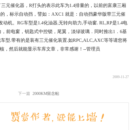
带了三元催化器，R打头的表示此车为1.4排量的，以前的富康三厢
“1”的，标示自动挡，譬如：AXC1 就是：自动挡豪华版带三元催
机。RG车型是1.4化油器,无转向助力,手动窗. RL,RP是1.4电
向助力，前电窗，钥匙式中控锁，尾翼，淡绿玻璃．同时推出1．6基
续车型.带有的是装有三元催化装置.如RPC,ALC,AXC等等请您将
核，然后就能显示车库文章，非常感谢！--管理员
2009-11-27
下一篇
2000KM留念帖