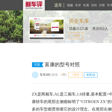
选车
视频
车评
长测
百科
问答
车
历史车库
话题31225条 关注922人
+关注
富康的型号对照
话题
车车000
[财富：
0
两]
+关注
发私信
ZX是两厢车,AL是三厢车,1.6排量,基本配
康轿车的尾部左侧都标明了“CITROEN Z
多的车型都贯彻着它的设计理念。在尾部右侧