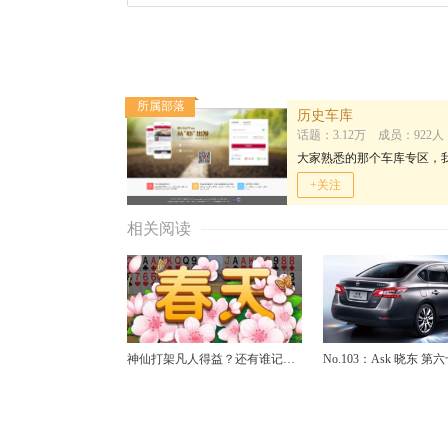
所属部落
历史车库
话题：3.12万 成员：922人
大家熟悉的那个车库专区，
+关注
相关阅读
神仙打架凡人得益？还有谁记
No.103：Ask 晓东 
得“真理总是越辩越明”这句
日产轩逸、RAV4荣放
话……