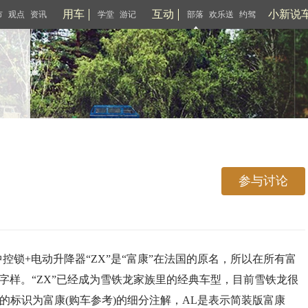
用车
互动
小新说
市
观点
资讯
学堂
游记
部落
欢乐送
约驾
参与讨论
置+中控锁+电动升降器“ZX”是“富康”在法国的原名，所以在所有富
X”的字样。“ZX”已经成为雪铁龙家族里的经典车型，目前雪铁龙很
的标识为富康(购车参考)的细分注解，AL是表示简装版富康