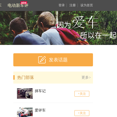
车
电动新车评
｜
｜
登录
注册
设为首页
发表话题
热门部落
更多>
择车记
+关注
爱评车
+关注