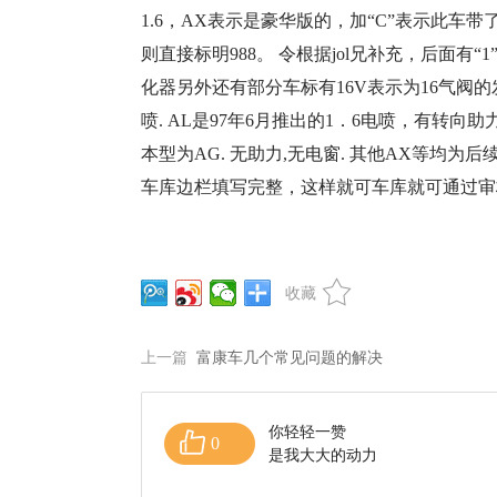
1.6，AX表示是豪华版的，加“C”表示此车
则直接标明988。 令根据jol兄补充，后面有
化器另外还有部分车标有16V表示为16气阀的发动
喷. AL是97年6月推出的1．6电喷，有转
本型为AG. 无助力,无电窗. 其他AX等均为后
车库边栏填写完整，这样就可车库就可通过审
收藏
上一篇
富康车几个常见问题的解决
你轻轻一赞
0
是我大大的动力