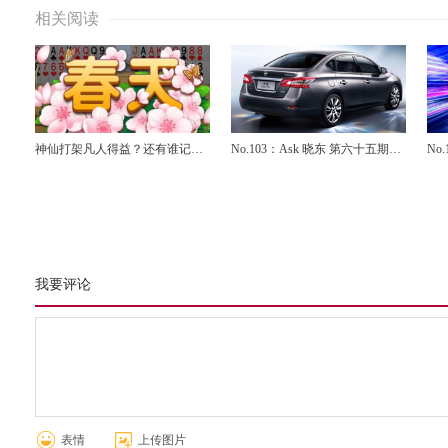
相关阅读
神仙打架凡人得益？还有谁记
No.103：Ask 晓东 第六十五期：
No
得“真理总是越辩越明”这句
日产轩逸、RAV4荣放怎么样？
宝
话……
选
我要评论
表情
上传图片