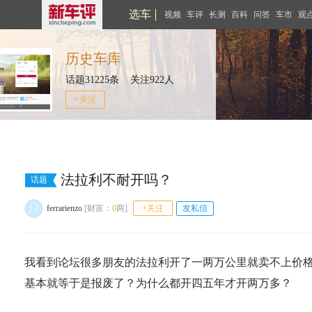
选车
视频
车评
长测
百科
问答
车市
观
历史车库
话题31225条 关注922人
+关注
法拉利不耐开吗？
话题
ferrarienzo
[财富：
0
两]
+关注
发私信
我看到论坛很多朋友的法拉利开了一两万公里就卖不上价
基本就等于是报废了？为什么都开四五年才开两万多？