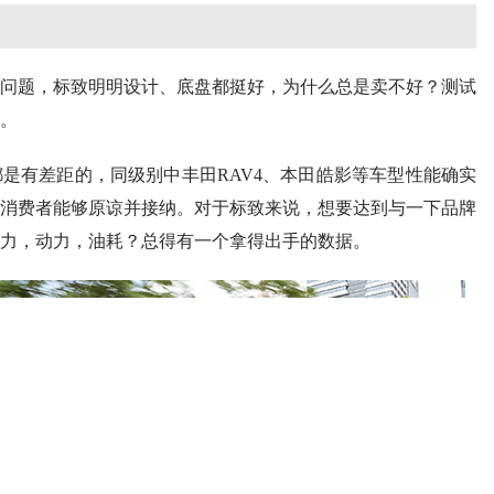
.8T 100—0km/h制动成绩：41.2m）
刹车两个方面的表现并没有达到“脱胎换骨”的水准，动力表现属中
41km的市区工况及76km高速工况组合成的118.3km综合测
工况下，标致4008的油耗表现并不算优秀，平均百公里油耗仅为
认为主要原因有三点。其一，标致4008的基础排量并不低，有
3°C，为保障车厢内的乘坐体验，系统显示启停系统不可用。最
h的平均速度已经算得上是中度拥堵了。