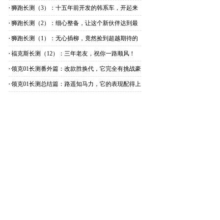
来说说
狮跑长测（3）：十五年前开发的韩系车，开起来
怎么样？
狮跑长测（2）：细心整备，让这个新伙伴达到最
佳状态
狮跑长测（1）：无心插柳，竟然捡到超越期待的
精品车
福克斯长测（12）：三年老友，祝你一路顺风！
领克01长测番外篇：改款胜换代，它完全有挑战豪
华的实力
领克01长测总结篇：路遥知马力，它的表现配得上
高端二字