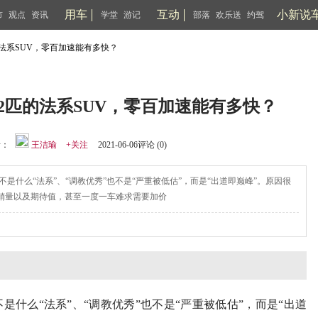
用车
互动
小新说
市
观点
资讯
学堂
游记
部落
欢乐送
约驾
匹的法系SUV，零百加速能有多快？
212匹的法系SUV，零百加速能有多快？
：
王洁瑜
+关注
2021-06-06评论 (
0
)
不是什么“法系”、“调教优秀”也不是“严重被低估”，而是“出道即巅峰”。原因很
的销量以及期待值，甚至一度一车难求需要加价
是什么“法系”、“调教优秀”也不是“严重被低估”，而是“出道