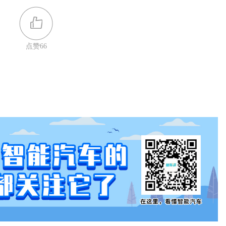
发挥实力的时候了。在匀速100km/h的情况下，变速箱会将档
绝大多数高速+市区（从高速路口到加油站）的工况下，标致
还是比较不错的。
长为118.3公里的综合工况下实际计算油耗为7.72L/100km；按
公里的燃油费为0.52元，燃油经济性还是非常不错的。
就有些超出我们的预期了。直接给结论，标致4008的车内NVH
。在实际测试中，4008的分贝较比同级别车型都要低上1-
无论是路噪还是风噪，都能够控制在相当不错的范围内。