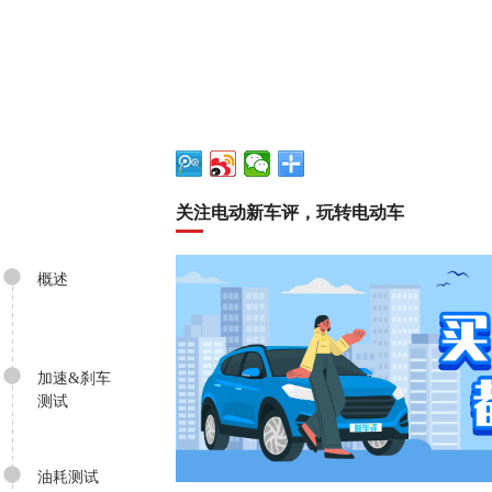
到了高速环节，就到了标致4008动力总成
位放至8档，将转速尽可能压低。最后在
4008的油耗成绩为7.0L/100km。表现
最终，标致4008在平均时速为42km/h，总
当下92标号一升6.78远来计算，平均一
噪音测试:
概述
关于噪音方面的表现，标致4008的表现
表现相当不错，在同级中的表现相当优秀
1.5dB,实际的噪音控制也相当不错；
加速&刹车
测试
油耗测试