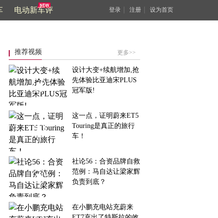
车
电动新车评
｜
｜
登录
注册
设为首页
推荐视频
更多>>
设计大变+续航增加,抢
先体验比亚迪宋PLUS
冠军版!
这一点，证明蔚来ET5
Touring是真正的旅行
车！
社论56：合资品牌自救
范例：马自达让梁家辉
负责到底？
在小鹏充电站充蔚来
ET7充出了特斯拉的效