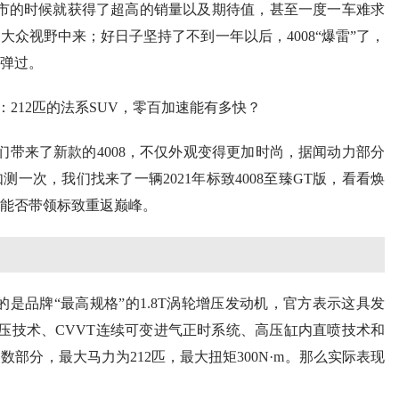
刚上市的时候就获得了超高的销量以及期待值，甚至一度一车难求
众视野中来；好日子坚持了不到一年以后，4008“爆雷”了，
回弹过。
们带来了新款的4008，不仅外观变得更加时尚，据闻动力部分
一次，我们找来了一辆2021年标致4008至臻GT版，看看焕
能否带领标致重返巅峰。
的是品牌“最高规格”的1.8T涡轮增压发动机，官方表示这具发
管涡轮增压技术、CVVT连续可变进气正时系统、高压缸内直喷技术和
部分，最大马力为212匹，最大扭矩300N·m。那么实际表现