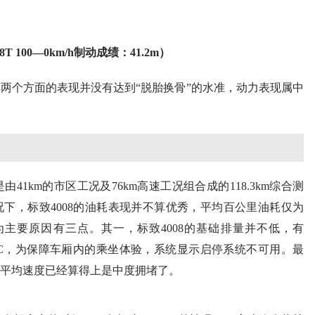
.8T 0—100km/h加速时间：9.36秒）
规中矩，最好刹车距离仅为41.2米。关于原因，我们认为刹车最
主要原因。首先是刹车部分，后台数据显示最大G值式数值仅
008配备的还是偏向越野耐用度、舒适型的轮胎，这也在很大程度