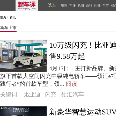
选车
视频
车评
长测
百科
问答
车市
观
首页
>
资讯
新车上市
10万级闪充！比亚
售9.58万起
4月15日，主打新品牌、
旗下首款大空间闪充中级纯电轿车——领汇e7
践行者”的首款车型，领...
阅读
关键词: 比亚迪 闪充 领汇汽车
新豪华智慧运动SUV