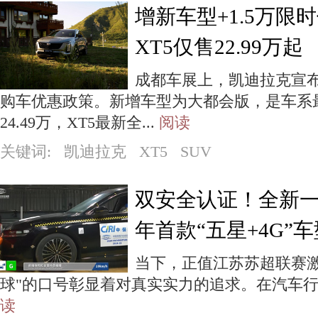
增新车型+1.5万限
XT5仅售22.99万起
成都车展上，凯迪拉克宣布
购车优惠政策。新增车型为大都会版，是车系
24.49万，XT5最新全...
阅读
关键词: 凯迪拉克 XT5 SUV
双安全认证！全新一
年首款“五星+4G”车
当下，正值江苏苏超联赛激
球"的口号彰显着对真实实力的追求。在汽车行业
读