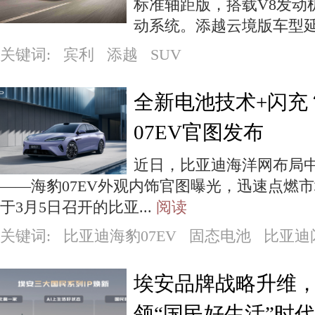
标准轴距版，搭载V8发动
动系统。添越云境版车型延
关键词: 宾利 添越 SUV
全新电池技术+闪充
07EV官图发布
近日，比亚迪海洋网布局
——海豹07EV外观内饰官图曝光，迅速点燃市
于3月5日召开的比亚...
阅读
关键词: 比亚迪海豹07EV 固态电池 比亚迪
埃安品牌战略升维，
领“国民好生活”时代