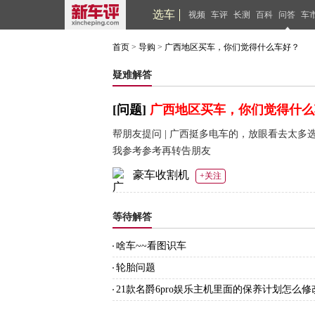
选车
视频
车评
长测
百科
问答
车
首页
>
导购
>
广西地区买车，你们觉得什么车好？
疑难解答
[问题]
广西地区买车，你们觉得什么
帮朋友提问 | 广西挺多电车的，放眼看去太
我参考参考再转告朋友
豪车收割机
+关注
等待解答
啥车~~看图识车
轮胎问题
21款名爵6pro娱乐主机里面的保养计划怎么