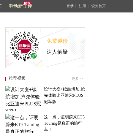
车
电动新车评
｜
｜
登录
注册
设为首页
免费邀请
达人解疑
推荐视频
更多>>
设计大变+续航增加,抢
先体验比亚迪宋PLUS
冠军版!
这一点，证明蔚来ET5
Touring是真正的旅行
车！