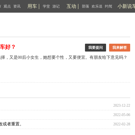
用车
互动
小新说
市
观点
资讯
学堂
游记
部落
欢乐送
约驾
车好？
我要提问
我来解答
多选择，又是00后小女生，她想要个性，又要便宜。有朋友给下意见吗？
2023-12-22
2022-05-06
修改或者重置。
2022-02-28