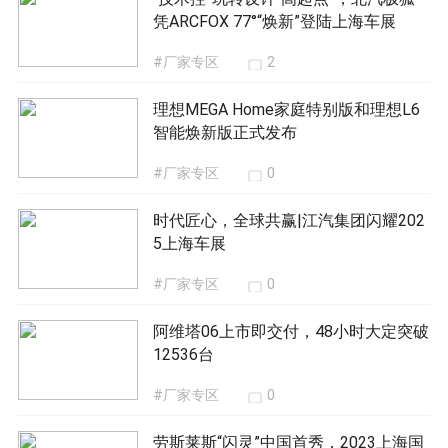
凭ARCFOX 77°“焕新”登陆上海车展
#厂家专区
2
理想MEGA Home家庭特别版和理想L6
智能焕新版正式发布
#厂家专区
0
时代匠心，全球共赢|江汽集团闪耀202
5上海车展
#厂家专区
0
阿维塔06上市即交付，48小时大定突破
12536台
#厂家专区
0
劳斯莱斯“闪灵”中国首秀，2023上海国