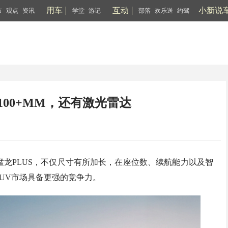
用车
互动
小新说
市
观点
资讯
学堂
游记
部落
欢乐送
约驾
100+MM，还有激光雷达
猛龙PLUS，不仅尺寸有所加长，在座位数、续航能力以及智
UV市场具备更强的竞争力。