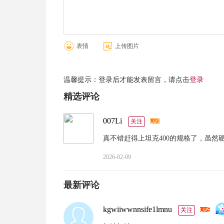
表情
上传图片
温馨提示：登录后才能发表留言，请点击
登录
精选评论
007Li
关注
真不错赶得上坦克400的规格了，虽然
2026-02-09
最新评论
kgwiiwwnnsife1lmnu
关注