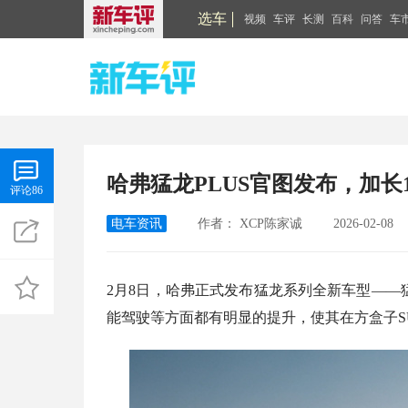
选车
视频
车评
长测
百科
问答
车
哈弗猛龙PLUS官图发布，加长
评论86
电车资讯
作者：
XCP陈家诚
2026-02-08
2月8日，哈弗正式发布猛龙系列全新车型——
能驾驶等方面都有明显的提升，使其在方盒子S