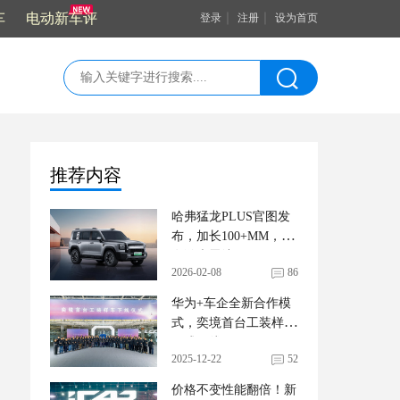
车
电动新车评
｜
｜
登录
注册
设为首页
推荐内容
哈弗猛龙PLUS官图发
布，加长100+MM，还
有激光雷达
2026-02-08
86
华为+车企全新合作模
式，奕境首台工装样车
正式下线
2025-12-22
52
价格不变性能翻倍！新