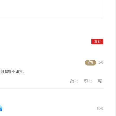
6
2楼
硬派越野不如它。
(
6
)
(
0
)
86楼