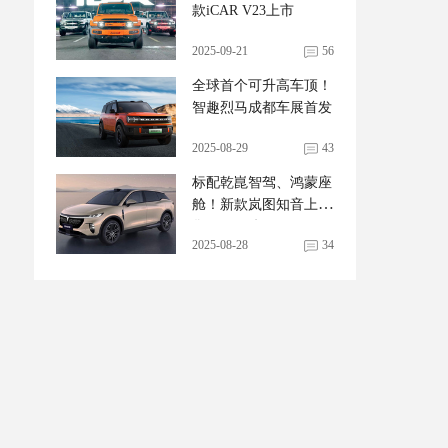
款iCAR V23上市
2025-09-21
56
全球首个可升高车顶！
智趣烈马成都车展首发
2025-08-29
43
标配乾崑智驾、鸿蒙座
舱！新款岚图知音上市
售20.29万起
2025-08-28
34