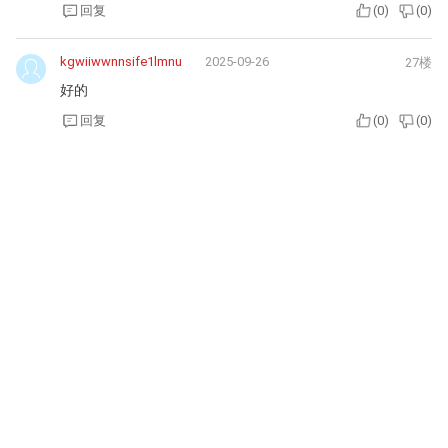
回复
(
0
)
(
0
)
kgwiiwwnnsife1lmnu
2025-09-26
27楼
好的
回复
(
0
)
(
0
)
2025-09-22
微信用户_3_201
26楼
这个价格，卖不出去。十五万还有点希望。
回复
(
0
)
(
0
)
kgwiiwwnnsife1lmnu
2025-09-20
25楼
好的
回复
(
1
)
(
0
)
k3kkcyadmnnr6g8h4m
2025-09-14
24楼
好的