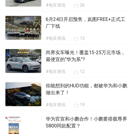
#电车资讯
26
6月24日开启预售，岚图FREE+正式工
厂下线
#电车资讯
13
尚界实车曝光！覆盖15-25万元市场，
最便宜的“华为系”?
#电车资讯
12
你能想到的HUD功能，都被华为和小鹏
做出来了！
#电车资讯
19
华为官宣和小鹏合作！小鹏要搭载尊界
S800同款配置？