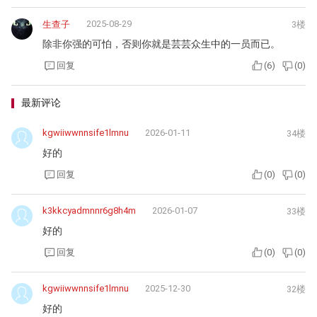
2025-08-29
生查子
3楼
除非你强的可怕，否则你就是芸芸众生中的一员而已。
回复
(
6
)
(
0
)
最新评论
kgwiiwwnnsife1lmnu
2026-01-11
34楼
好的
回复
(
0
)
(
0
)
k3kkcyadmnnr6g8h4m
2026-01-07
33楼
好的
回复
(
0
)
(
0
)
kgwiiwwnnsife1lmnu
2025-12-30
32楼
好的