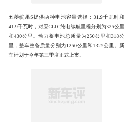
五菱缤果S提供两种电池容量选择：31.9千瓦时和
41.9千瓦时，对应CLTC纯电续航里程分别为325公里
和430公里。动力蓄电池总质量为250公里和318公
里，整车整备质量分别为1250公里和1325公里。新
车计划于今年第三季度正式上市。