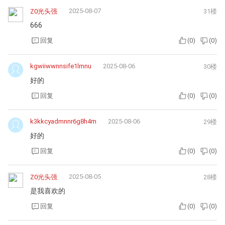
2025-08-07
Z0光头强
31楼
666
回复
(
0
)
(
0
)
kgwiiwwnnsife1lmnu
2025-08-06
30楼
好的
回复
(
0
)
(
0
)
k3kkcyadmnnr6g8h4m
2025-08-06
29楼
好的
回复
(
0
)
(
0
)
2025-08-05
Z0光头强
28楼
是我喜欢的
回复
(
0
)
(
0
)