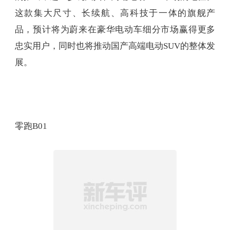
这款集大尺寸、长续航、高科技于一体的旗舰产
品，预计将为蔚来在豪华电动车细分市场赢得更多
忠实用户，同时也将推动国产高端电动SUV的整体发
展。
零跑B01