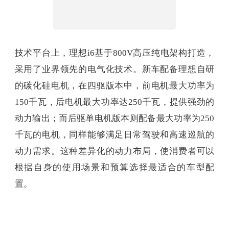
技术平台上，理想i6基于800V高压纯电架构打造，
采用了业界领先的电气化技术。新车配备理想自研
的碳化硅电机，在四驱版本中，前电机最大功率为
150千瓦，后电机最大功率达250千瓦，提供强劲的
动力输出；而后驱单电机版本则配备最大功率为250
千瓦的电机，同样能够满足日常驾驶和高速巡航的
动力需求。这种差异化的动力布局，使消费者可以
根据自身的使用场景和预算选择最适合的车型配
置。