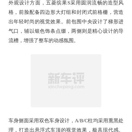
外观设计方面，五菱缤果S采用圆润流畅的造型风
格，前脸配备四边形大灯组和封闭式前格栅，营造
出年轻时尚的视觉效果。前包围中央设计了梯形进
气口，辅以银色饰条点缀，两侧则是精心设计的导
流槽，增强了整车的动感氛围。
车身侧面采用双色车身设计，A/B/C柱均采用熏黑处
理，打造出悬浮式车顶的视觉效果，极具现代感。