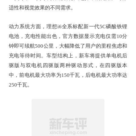
适性和视觉效果的不同需求。
动力系统方面，理想i6全系标配新一代5C磷酸铁锂
电池，充电性能出色，官方数据显示充电仅需10分
钟即可续航500公里，大幅降低了用户的里程焦虑和
充电等待时间。车型结构上，新车将提供单电机后
驱版与双电机四驱版两种驱动形式，在四驱版本
中，前电机最大功率为150千瓦，后电机最大功率达
250千瓦。