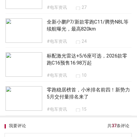
#电车资讯
27
全新小鹏P7/新款零跑C11/腾势N8L等
续航曝光，最高820km
#电车资讯
24
标配激光雷达+5/6座可选，2026款零
跑C16预售16.98万起
#电车资讯
10
零跑稳居榜首，小米排名前四！新势力
5月交付量排名来了
#电车资讯
15
我要评论
共
37
条评论