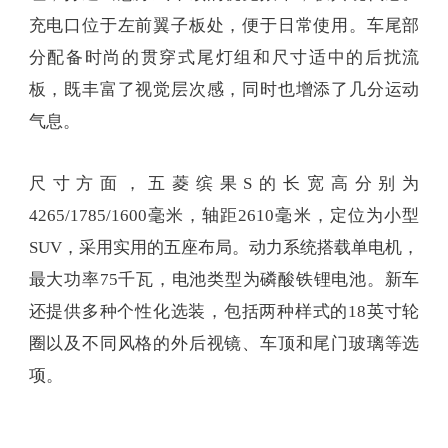
充电口位于左前翼子板处，便于日常使用。车尾部
分配备时尚的贯穿式尾灯组和尺寸适中的后扰流
板，既丰富了视觉层次感，同时也增添了几分运动
气息。
尺寸方面，五菱缤果S的长宽高分别为
4265/1785/1600毫米，轴距2610毫米，定位为小型
SUV，采用实用的五座布局。动力系统搭载单电机，
最大功率75千瓦，电池类型为磷酸铁锂电池。新车
还提供多种个性化选装，包括两种样式的18英寸轮
圈以及不同风格的外后视镜、车顶和尾门玻璃等选
项。