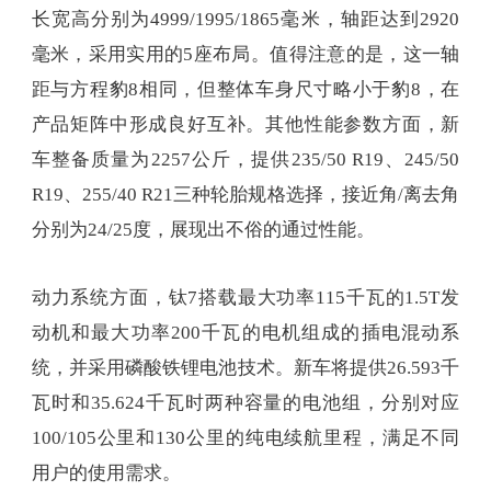
长宽高分别为4999/1995/1865毫米，轴距达到2920
毫米，采用实用的5座布局。值得注意的是，这一轴
距与方程豹8相同，但整体车身尺寸略小于豹8，在
产品矩阵中形成良好互补。其他性能参数方面，新
车整备质量为2257公斤，提供235/50 R19、245/50
R19、255/40 R21三种轮胎规格选择，接近角/离去角
分别为24/25度，展现出不俗的通过性能。
动力系统方面，钛7搭载最大功率115千瓦的1.5T发
动机和最大功率200千瓦的电机组成的插电混动系
统，并采用磷酸铁锂电池技术。新车将提供26.593千
瓦时和35.624千瓦时两种容量的电池组，分别对应
100/105公里和130公里的纯电续航里程，满足不同
用户的使用需求。