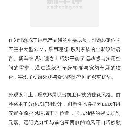
作为理想汽车纯电产品线的重要成员，理想i6定位为
五座中大型SUV，采用理想i系列家族的全新设计语
言。新车在设计理念上巧妙平衡了运动感与实用空
间的需求，通过流线型车身轮廓与宽阔车厢的结
合，实现了动感外观与舒适内部空间的双重优势。
外观设计上，理想i6展现出前卫科技的视觉风格。前
脸采用了分体式灯组设计，创新性地将星环LED灯组
安置在前挡风玻璃下方位置，形成独特的视觉识别
元素。远近光灯组与前包围两侧的通风开口巧妙融