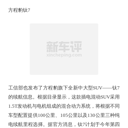
方程豹钛7
工信部也发布了方程豹旗下全新中大型SUV——钛7
的续航信息。根据目录显示，这款插电混动SUV采用
1.5T发动机与电机组成的混合动力系统，将根据不同
车型配置提供100公里、105公里以及130公里三种纯
电续航里程选择。据官方消息，钛7计划于今年第四