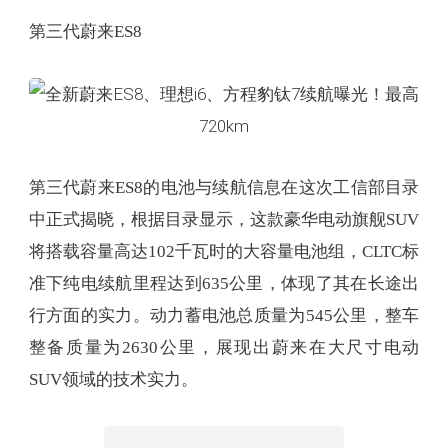
第三代蔚来ES8
第三代蔚来ES8的电池与续航信息在这次工信部目录
中正式揭晓，根据目录显示，这款豪华电动旗舰SUV
将搭载容量高达102千瓦时的大容量电池组，CLTC标
准下纯电续航里程达到635公里，体现了其在长途出
行方面的实力。动力蓄电池总质量为545公里，整车
整备质量为2630公里，展现出蔚来在大尺寸电动
SUV领域的技术实力。