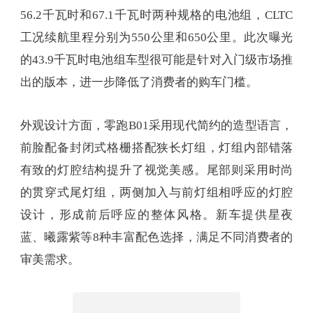
56.2千瓦时和67.1千瓦时两种规格的电池组，CLTC
工况续航里程分别为550公里和650公里。此次曝光
的43.9千瓦时电池组车型很可能是针对入门级市场推
出的版本，进一步降低了消费者的购车门槛。
外观设计方面，零跑B01采用现代简约的造型语言，
前脸配备封闭式格栅搭配狭长灯组，灯组内部错落
有致的灯腔结构提升了视觉美感。尾部则采用时尚
的贯穿式尾灯组，两侧加入与前灯组相呼应的灯腔
设计，形成前后呼应的整体风格。新车提供星夜
蓝、曦露紫等8种丰富配色选择，满足不同消费者的
审美需求。